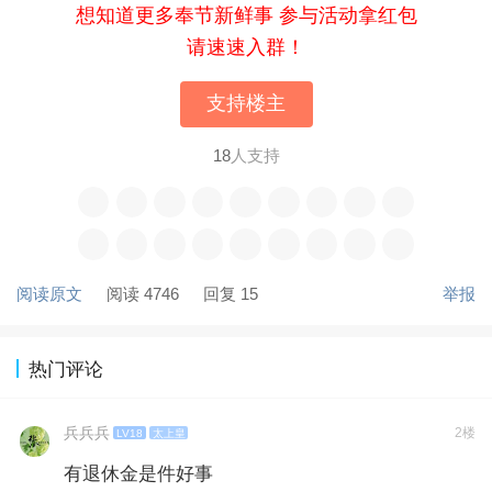
想知道更多奉节新鲜事 参与活动拿红包
请速速入群！
支持楼主
18
人支持
阅读原文
阅读 4746
回复 15
举报
热门评论
兵兵兵
2楼
LV18
太上皇
有退休金是件好事