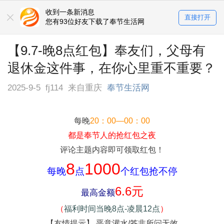
收到一条新消息
直接打开
您有93位好友下载了奉节生活网
【9.7-晚8点红包】奉友们，父母有
退休金这件事，在你心里重不重要？
2025-9-5
fj114
来自重庆
奉节生活网
每晚
20：00—00：00
都是奉节人的抢红包之夜
评论主题内容即可领取红包！
8
1000
每晚
点
个红包抢不停
6.6元
最高金额
（
福利时间当晚8点-凌晨12点
）
【友情提示】 恶意灌水/答非所问无效