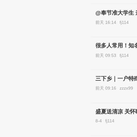
@奉节准大学生 这
前天 16:14
fj114
很多人常用！知
前天 09:53
fj114
三下乡｜一户特
前天 09:16
zzzx99
盛夏送清凉 关怀
8-4
fj114