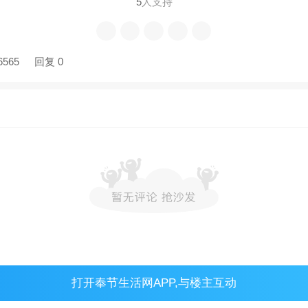
5
人支持
6565
回复 0
打开
奉节生活网APP
,与楼主互动