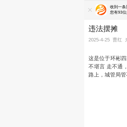
收到一条
您有93
违法摆摊
2025-4-25
曹红
这是位于环彬四
不堪言 走不通
路上，城管局管