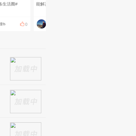
条生活圈#
能解决的事你急什么？ 解决不了的事你又急什么？ 只有先急了，才知道——哦，白急了。
漫ts
陈登俊3
0
0