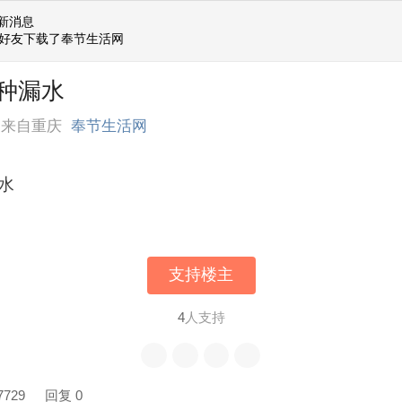
新消息
位好友下载了奉节生活网
种漏水
来自重庆
奉节生活网
水
支持楼主
4
人支持
7729
回复 0