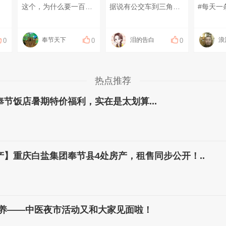
这个，为什么要一百块才能提现啊啊啊啊啊
据说有公交车到三角坝滴，那在哪里坐车呢？#你好，奉节！##有一种心情叫做______#
#每天一
奉节天下
泪的告白
浪
0
0
0
热点推荐
节饭店暑期特价福利，实在是太划算...
】重庆白盐集团奉节县4处房产，租售同步公开！..
康养——中医夜市活动又和大家见面啦！