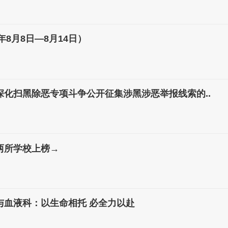
年8月8日—8月14日）
深化扫黑除恶专项斗争公开征集涉黑涉恶举报线索的..
两所学校上榜→
县人民医院肾内与血液科：以生命相托 必全力以赴