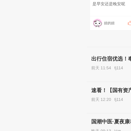
是早安还是晚安呢
妞的妞
出行住宿优选！奉
前天 11:54
fj114
速看！【国有资产
前天 12:20
fj114
国潮中医·夏夜
昨天 09:13
kktt